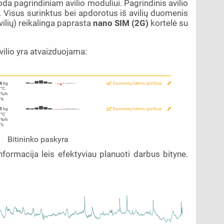
a pagrindiniam avilio moduliui. Pagrindinis avilio
 Visus surinktus bei apdorotus iš avilių duomenis
vilių) reikalinga paprasta
nano SIM (2G)
kortelė su
vilio yra atvaizduojama:
Bitininko paskyra
nformacija leis efektyviau planuoti darbus bityne.