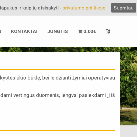
pukus ir kaip jų atsisakyti -
privatumo politikoje
Supratau
S
KONTAKTAI
JUNGTIS
0.00
€
ystės ūkio būklę, bei leidžianti žymiai operatyviau
kdami vertingus duomenis, lengvai pasiekdami jį iš