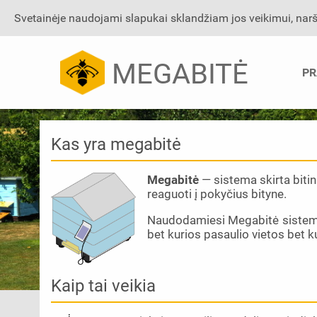
Svetainėje naudojami slapukai sklandžiam jos veikimui, naršy
MEGABITĖ
PR
Kas yra megabitė
Megabitė
— sistema skirta bitin
reaguoti į pokyčius bityne.
Naudodamiesi Megabitė sistema j
bet kurios pasaulio vietos bet k
Kaip tai veikia