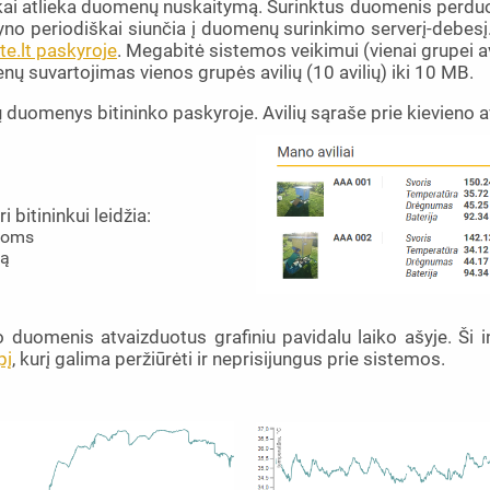
kai atlieka duomenų nuskaitymą. Surinktus duomenis perduod
no periodiškai siunčia į duomenų surinkimo serverį-debesį.
e.lt paskyroje
. Megabitė sistemos veikimui (vienai grupei a
ų suvartojimas vienos grupės avilių (10 avilių) iki 10 MB.
duomenys bitininko paskyroje. Avilių sąraše prie kievieno a
 bitininkui leidžia:
 joms
mą
o duomenis atvaizduotus grafiniu pavidalu laiko ašyje. Ši i
pį
, kurį galima peržiūrėti ir neprisijungus prie sistemos.