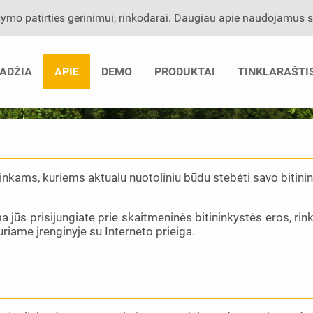
mo patirties gerinimui, rinkodarai. Daugiau apie naudojamus sla
ADŽIA
APIE
DEMO
PRODUKTAI
TINKLARAŠTI
inkams, kuriems aktualu nuotoliniu būdu stebėti savo bitinink
ūs prisijungiate prie skaitmeninės bitininkystės eros, rin
uriame įrenginyje su Interneto prieiga.