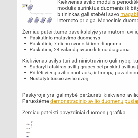
Kiekvienas avilio modulis periodiš
modulis surinktus duomenis iš bity
bitininkas gali stebėti savo
magabit
interneto prieiga. Mėnesinis duomen
Žemiau pateiktame paveikslėlyje yra matomi avilių 
Paskutinio matavimo duomenys
Paskutinių 7 dienų svorio kitimo diagrama
Paskutinių 24 valandų svorio kitimo diagrama
Kiekvienas avilys turi administravimo galimybę, kuri
Sudaryti atskiras avilių grupes bei priskirti avilius
Pridėti vieną avilio nuotrauką ir trumpą pavadini
Nustatyti tuščio avilio svorį.
Paskyroje yra galimybė peržiūrėti kiekvieno avili
Paruošėme
demonstracinio avilio duomenų pusla
Žemiau pateikti pavyzdiniai duomenų grafikai.