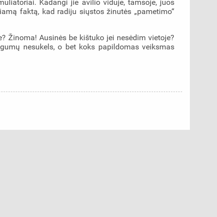
uliatoriai. Kadangi jie avilio viduje, tamsoje, juos
ngiamą faktą, kad radiju siųstos žinutės „pametimo“
yje? Žinoma! Ausinės be kištuko jei nesėdim vietoje?
patogumų nesukels, o bet koks papildomas veiksmas