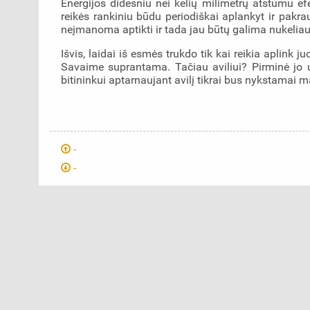
Energijos didesniu nei kelių milimetrų atstumu efek
reikės rankiniu būdu periodiškai aplankyt ir pakra
neįmanoma aptikti ir tada jau būtų galima nukeliaut
Išvis, laidai iš esmės trukdo tik kai reikia aplink
Savaime suprantama. Tačiau aviliui? Pirminė jo u
bitininkui aptarnaujant avilį tikrai bus nykstamai m
-
-