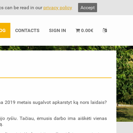
cs can be read in our
privacy policy
Accept
OG
CONTACTS
SIGN IN
0.00
€
ma 2019 metais sugalvot apkarstyt ką nors laidais?
jo ryšiu
. Tačiau, ėmusis darbo ima aiškėti vienas
ą.