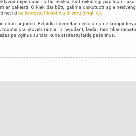
tyviai neperduosi, o tai reiškia, kad reikalingi papildomi akum
uti ar pakeisti. O kiek dar būtų galima diskutuoti apie neišve
i net iki
neišspręstų filosofinių dilemų (angl. k.)
.
 juos dirbti ar judėti. Belaidis Internetas nešiojamame kompiuter
žduotis yra stovėti ramiai ir nejudant, laidai tam tikai ne
ažas palyginus su tais, kurie atsirastų laidą pašalinus.