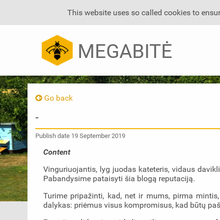
This website uses so called cookies to ensur
MEGABITĖ
Go back
-
Publish date
19 September 2019
Content
Vinguriuojantis, lyg juodas kateteris, vidaus davikl
Pabandysime pataisyti šia blogą reputaciją.
Turime pripažinti, kad, net ir mums, pirma minti
dalykas: priėmus visus kompromisus, kad būtų pašal